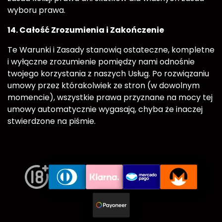
wyboru prawa.
14. Całość Zrozumienia i Zakończenie
Te Warunki i Zasady stanowią ostateczne, kompletne
i wyłączne zrozumienie pomiędzy nami odnośnie
twojego korzystania z naszych Usług. Po rozwiązaniu
umowy przez którakolwiek ze stron (w dowolnym
momencie), wszystkie prawa przyznane na mocy tej
umowy automatycznie wygasają, chyba że inaczej
stwierdzone na piśmie.