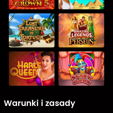
Warunki i zasady