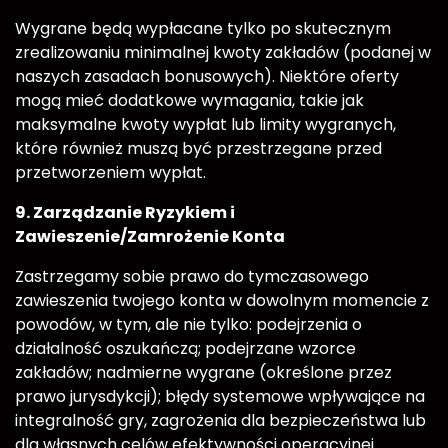
Wygrane będą wypłacane tylko po skutecznym
zrealizowaniu minimalnej kwoty zakładów (podanej w
naszych zasadach bonusowych). Niektóre oferty
mogą mieć dodatkowe wymagania, takie jak
maksymalne kwoty wypłat lub limity wygranych,
które również muszą być przestrzegane przed
przetworzeniem wypłat.
9. Zarządzanie Ryzykiem i
Zawieszenie/Zamrożenie Konta
Zastrzegamy sobie prawo do tymczasowego
zawieszenia twojego konta w dowolnym momencie z
powodów, w tym, ale nie tylko: podejrzenia o
działalność oszukańczą; podejrzane wzorce
zakładów; nadmierne wygrane (określone przez
prawo jurysdykcji); błędy systemowe wpływające na
integralność gry, zagrożenia dla bezpieczeństwa lub
dla własnych celów efektywności operacyjnej.