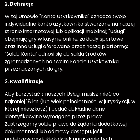
2. Definicje
W tej Umowie "Konto Użytkownika" oznacza twoje
indywidualne konto użytkownika stworzone na naszej
stronie internetowej lub aplikacji mobilnej; "Usługi"
obejmują gry w kasynie online, zakłady sportowe
oraz inne usługi oferowane przez naszą platformę;
"Saldo Konta" odnosi się do salda środków
zgromadzonych na twoim Koncie Użytkownika
przeznaczonych do gry.
3. Kwalifikacje
Aby korzystać z naszych Usług, musisz mieć co
najmniej 18 lat (lub wiek pełnoletniości w jurysdykcji, w
której mieszkasz) i podać dokładne dane
identyfikacyjne wymagane przez prawo.
Zastrzegamy sobie prawo do żądania dodatkowej
dokumentacji lub odmowy dostępu, jeśli
podejrzewamy jakiekolwiek naruszenie tych