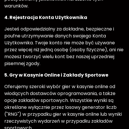
warunków.
4. Rejestracja Konta Użytkownika
Jesteś odpowiedzialny za dokładne, bezpieczne i
poufne utrzymywanie danych swojego Konta
Użytkownika. Twoje konto nie może być używane
przez więcej niż jedną osobę (osoby fizyczne), ani nie
możesz tworzyć wielu kont bez naszej uprzedniej
pisemnej zgody.
5. Gry w Kasynie Online i Zakłady Sportowe
Oferujemy szeroki wybór gier w kasynie online od
wiodących dostawców oprogramowania, a także
opcje zakładów sportowych. Wszystkie wyniki są
określane wyłącznie przez losowy generator liczb
("RNG") w przypadku gier w kasynie online lub wyniki
rzeczywistych wydarzeń w przypadku zakładów
sportowych.