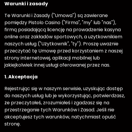
Warunki i zasady
Te Warunki i Zasady ("Umowa") są zawierane
pomiędzy Pistolo Casino ("Firma", "my" lub "nas"),
firmą posiadającą licencję na prowadzenie kasyna
online oraz zakładów sportowych, a użytkownikiem
naszych usług ("Użytkownik", "ty"). Proszę uważnie
przeczytać tę Umowę przed korzystaniem z naszej
strony internetowej, aplikacji mobilnej lub
jakiejkolwiek innej usługi oferowanej przez nas.
1. Akceptacja
Rejestrując się w naszym serwisie, uzyskując dostęp
do naszych usług lub je wykorzystując, potwierdzasz,
że przeczytałeś, zrozumiałeś i zgadzasz się na
przestrzeganie tych Warunków i Zasad. Jeśli nie
akceptujesz tych warunków, natychmiast opuść
stronę.