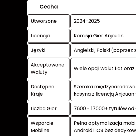
Cecha
Utworzone
2024-2025
Licencja
Komisja Gier Anjouan
Języki
Angielski, Polski (poprzez
Akceptowane
Wiele opcji walut fiat or
Waluty
Dostępne
Szeroka międzynarodowa pu
Kraje
kasyna z licencją Anjoua
Liczba Gier
7600 - 17000+ tytułów o
Wsparcie
Pełna optymalizacja mobi
Mobilne
Android i iOS bez dedykowa