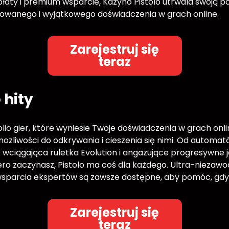
łaty i premium wsparcie, Kazyno Pistolo utrwala swoją poz
wanego i wyjątkowego doświadczenia w grach online.
Zarejestruj się
teraz
 hity
olio gier, które wyniesie Twoje doświadczenia w grach on
liwości do odkrywania i cieszenia się nimi. Od automató
k wciągająca ruletka Evolution i angażujące progresywne 
ro zaczynasz, Pistolo ma coś dla każdego. Ultra-niezaw
sparcia ekspertów są zawsze dostępne, aby pomóc, gdy t
Zarejestruj się
teraz