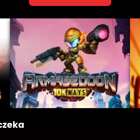
czeka