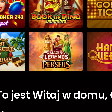
To jest Witaj w domu,
ino!