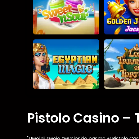
Pistolo Casino – 
"Uwolnij swoje zwycięskie pasmo w Pistolo Cas