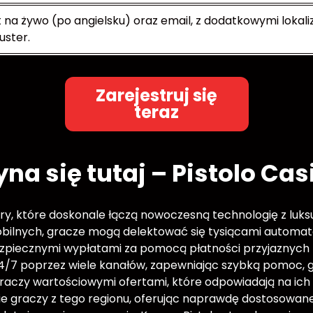
na żywo (po angielsku) oraz email, z dodatkowymi lokal
uster.
Zarejestruj się
teraz
na się tutaj – Pistolo Cas
ry, które doskonale łączą nowoczesną technologię z luks
obilnych, gracze mogą delektować się tysiącami automa
 bezpiecznymi wypłatami za pomocą płatności przyjaznych 
4/7 poprzez wiele kanałów, zapewniając szybką pomoc, g
raczy wartościowymi ofertami, które odpowiadają na ich 
 graczy z tego regionu, oferując naprawdę dostosowane 