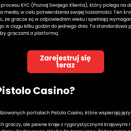
rocesu KYC (Poznaj Swojego Klienta), który polega na 
 media, w celu potwierdzenia swojej tożsamości. Ten kr
ąc, że gracze są w odpowiednim wieku i spełniają wymagane
 go w ciągu kilku godzin do jednego dnia. Ta standardo
dzy graczami a platformą.
Zarejestruj się
teraz
Pistolo Casino?
lizowanych portalach Pistolo Casino, które wspierają jęz
h graczy, ale pewne kraje z rygorystycznymi krajowymi r