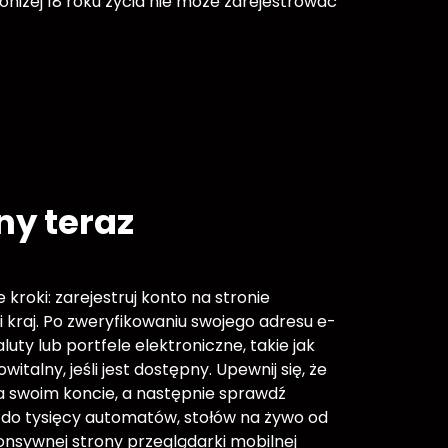
poniżej 18 roku życia nie może zarejestrować
ny teraz
roki: zarejestruj konto na stronie
i kraj. Po zweryfikowaniu swojego adresu e-
aluty lub portfele elektroniczne, takie jak
italny, jeśli jest dostępny. Upewnij się, że
a swoim koncie, a następnie sprawdź
 do tysięcy automatów, stołów na żywo od
onsywnej strony przeglądarki mobilnej