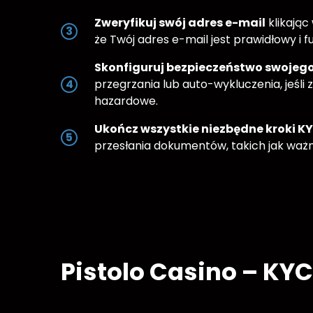
Zweryfikuj swój adres e-mail
klikając
że Twój adres e-mail jest prawidłowy i f
Skonfiguruj bezpieczeństwo swojeg
przegrzania lub auto-wykluczenia, jeśl
hazardowe.
Ukończ wszystkie niezbędne kroki KY
przesłania dokumentów, takich jak ważn
Pistolo Casino – KY