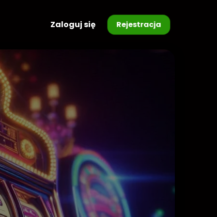
Zaloguj się
Rejestracja