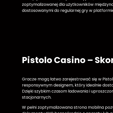
zoptymalizowanej dla użytkowników międzyna
dostosowanymi do regularnej gry w platformi
Pistolo Casino – Sk
Gracze mogą łatwo zarejestrować się w Pistolo
responsywnym designem, który idealnie dosto
Dzięki szybkim czasom ładowania i uproszczo
stacjonarnych.
W pełni zoptymalizowana strona mobilna pozw