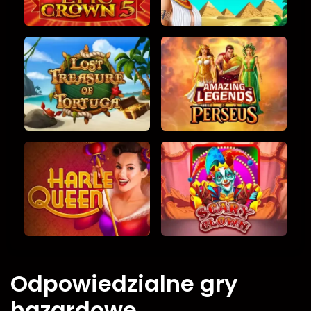
Odpowiedzialne gry
hazardowe