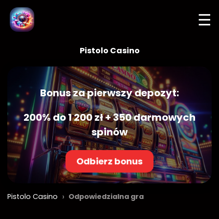
☰
Pistolo Casino
Bonus za pierwszy depozyt:
200% do 1 200 zł + 350 darmowych
spinów
Odbierz bonus
›
Pistolo Casino
Odpowiedzialna gra