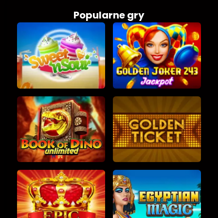
Popularne gry