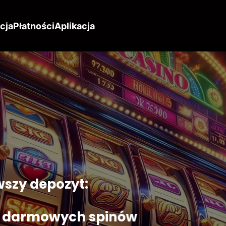
cja
Płatności
Aplikacja
wszy depozyt:
50 darmowych spinów