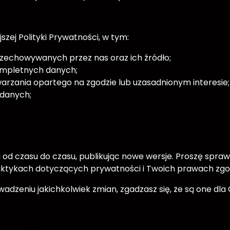
zej Polityki Prywatności, w tym:
echowywanych przez nas oraz ich źródło;
ompletnych danych;
arzania opartego na zgodzie lub uzasadnionym interesie;
 danych;
od czasu do czasu, publikując nowe wersje. Proszę spraw
raktykach dotyczących prywatności i Twoich prawach zgo
dzeniu jakichkolwiek zmian, zgadzasz się, że są one dla 