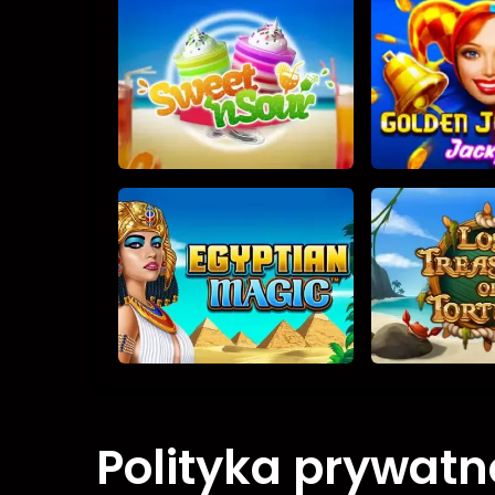
Polityka prywatn