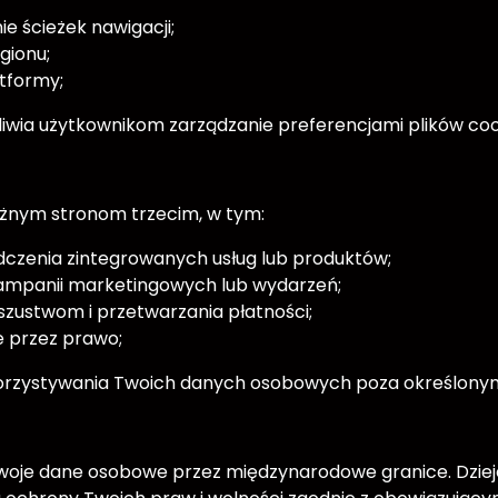
nie ścieżek nawigacji;
gionu;
tformy;
wia użytkownikom zarządzanie preferencjami plików coo
żnym stronom trzecim, w tym:
dczenia zintegrowanych usług lub produktów;
kampanii marketingowych lub wydarzeń;
zustwom i przetwarzania płatności;
e przez prawo;
orzystywania Twoich danych osobowych poza określonym
oje dane osobowe przez międzynarodowe granice. Dzieje