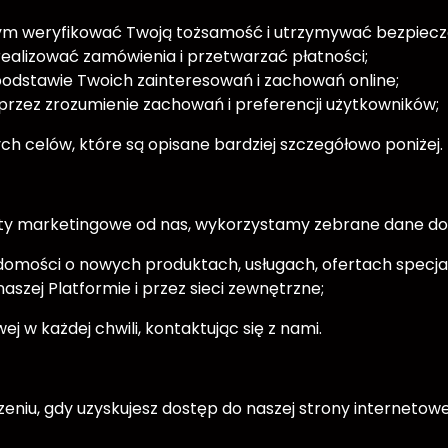
ym weryfikować Twoją tożsamość i utrzymywać bezpiecz
realizować zamówienia i przetwarzać płatności;
podstawie Twoich zainteresowań i zachowań online;
oprzez zrozumienie zachowań i preferencji użytkowników;
 celów, które są opisane bardziej szczegółowo poniżej.
ty marketingowe od nas, wykorzystamy zebrane dane do
domości o nowych produktach, usługach, ofertach specja
zej Platformie i przez sieci zewnętrzne;
j w każdej chwili, kontaktując się z nami.
niu, gdy uzyskujesz dostęp do naszej strony internetowej.