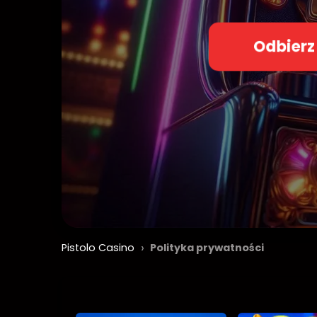
Odbierz
›
Pistolo Casino
Polityka prywatności