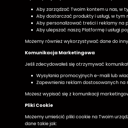
Aby zarządzać Twoim kontem u nas, w t
Aby dostarczać produkty i usługi, w tym 
Aby personalizować treści i reklamy na 
Aby ulepszać naszą Platformę i usługi p
Możemy również wykorzystywać dane do innych
Komunikacja Marketingowa
Jeśli zdecydowałeś się otrzymywać komunika
Wysyłania promocyjnych e-maili lub wia
Zapewnienia reklam dostosowanych na nas
Możesz wypisać się z komunikacji marketingowe
Pliki Cookie
Możemy umieścić pliki cookie na Twoim urządze
dane takie jak: