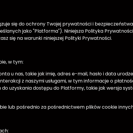
wiązuje się do ochrony Twojej prywatności i bezpieczeństw
reślanych jako "Platforma"). Niniejsza Polityka Prywatnoś
z się na warunki niniejszej Polityki Prywatności.
ie, w tym:
ta u nas, takie jak imię, adres e-mail, hasło i data urodze
nterakcji z naszymi usługami, w tym informacje o płatnośc
o uzyskania dostępu do Platformy, takie jak wersja syst
e lub pośrednio za pośrednictwem plików cookie innych f
ach: