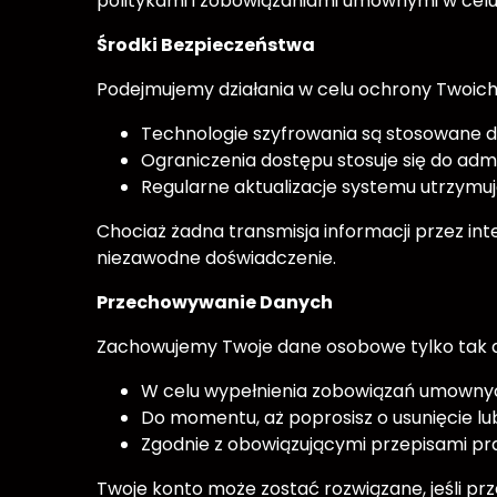
politykami i zobowiązaniami umownymi w celu
Środki Bezpieczeństwa
Podejmujemy działania w celu ochrony Twoi
Technologie szyfrowania są stosowane do
Ograniczenia dostępu stosuje się do adm
Regularne aktualizacje systemu utrzymu
Chociaż żadna transmisja informacji przez int
niezawodne doświadczenie.
Przechowywanie Danych
Zachowujemy Twoje dane osobowe tylko tak dł
W celu wypełnienia zobowiązań umowny
Do momentu, aż poprosisz o usunięcie lu
Zgodnie z obowiązującymi przepisami 
Twoje konto może zostać rozwiązane, jeśli prz