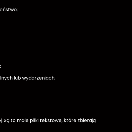
eństwo;
:
lnych lub wydarzeniach;
 Są to małe pliki tekstowe, które zbierają