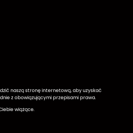
dzić naszą stronę internetową, aby uzyskać
dnie z obowiązującymi przepisami prawa.
Ciebie wiążące.