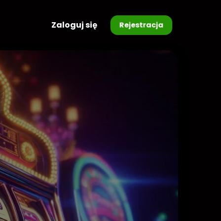
Zaloguj się
Rejestracja